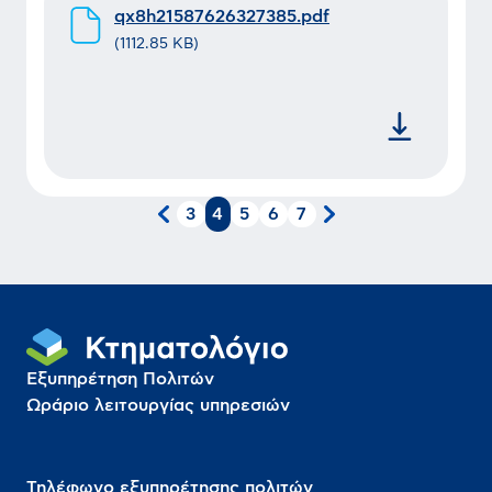
qx8h21587626327385.pdf
(
1112.85 KB
)
3
4
5
6
7
Εξυπηρέτηση Πολιτών
Ωράριο λειτουργίας υπηρεσιών
Τηλέφωνο εξυπηρέτησης πολιτών