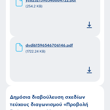
ys82321596546664722.pdf
(
254.2 KB
)
dvdl61596546706146.pdf
(
1722.24 KB
)
Δημόσια διαβούλευση σχεδίων
τεύχους διαγωνισμού «Προβολή