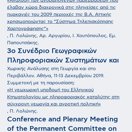
«Ανάλυση των ανθρωπογενών παρεμβάσεων που
έλαβαν χώρα διαχρονικά στις πληγείσες από τις
πυρκαγιές του 2009 περιοχές της Β.Α. Αττικής
χρησιμοποιώντας το “Σύστημα Τηλεπισκόπησης
Χαρτογράφησης”»
, Π. Λολώνης, Αρ. Αργυρίου, Ι. Χουτόπουλος, Εμ.
Παπουτσάκης.
3ο Συνέδριο Γεωγραφικών
Πληροφοριακών Συστημάτων και
Χωρικής Ανάλυσης στη Γεωργία και στο
Περιβάλλον. Αθήνα, 11-13 Δεκεμβρίου 2019.
Συμμετοχή με τη παρουσίαση:
«Η γεωχωρική υποδομή του Ελληνικού
Κτηματολογίου ως πληροφοριακός καταλύτης στη
σύγχρονη γεωργία και αγροτική πολιτική»
, Π. Λολώνης.
Conference and Plenary Meeting
of the Permanent Committee on