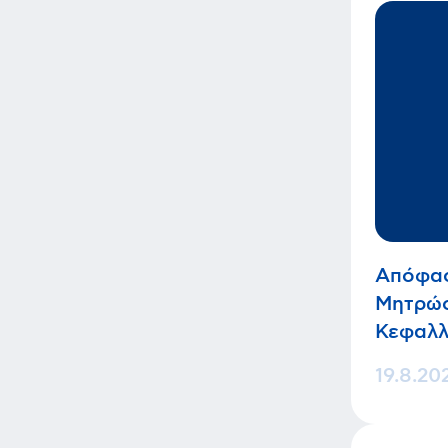
Απόφασ
Μητρώο
Κεφαλλ
19.8.20