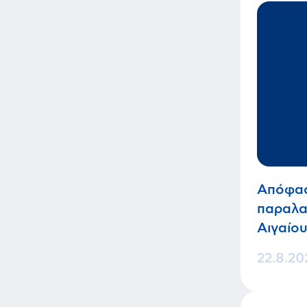
Απόφασ
παραλα
Αιγαίο
22.8.20