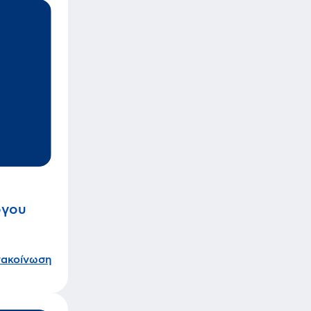
όγου
νακοίνωση