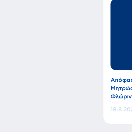
Απόφασ
Μητρώο
Φλώριν
18.8.20