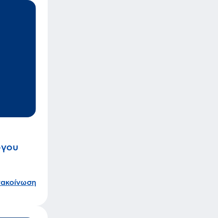
όγου
νακοίνωση