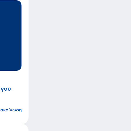
όγου
νακοίνωση