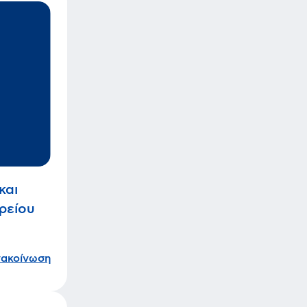
και
ρείου
νακοίνωση