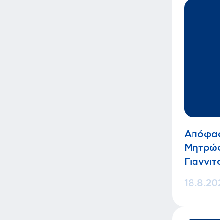
Απόφασ
Μητρώο
Γιαννι
18.8.20