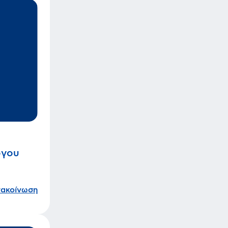
όγου
νακοίνωση