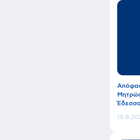
Απόφασ
Μητρώο
Έδεσσ
18.8.20