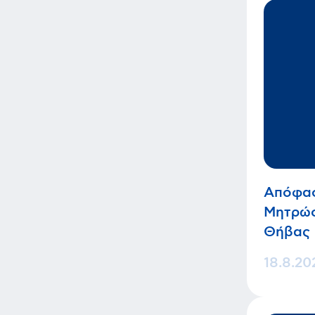
Απόφασ
Μητρώο
Θήβας
18.8.20