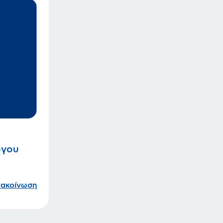
όγου
νακοίνωση