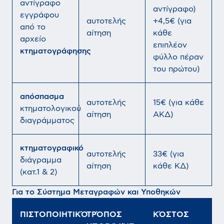
αντίγραφο
αντίγραφο)
εγγράφου
αυτοτελής
+4,5€ (για
από το
αίτηση
κάθε
αρχείο
επιπλέον
κτηματογράφησης
φύλλο πέραν
του πρώτου)
απόσπασμα
αυτοτελής
15€ (για κάθε
κτηματολογικού
αίτηση
ΑΚΔ)
διαγράμματος
κτηματογραφικό
αυτοτελής
33€ (για
διάγραμμα
αίτηση
κάθε ΚΔ)
(κατ.1 & 2)
Για το Σύστημα Μεταγραφών και Υποθηκών
ΠΙΣΤΟΠΟΙΗΤΙΚΌ
ΤΡΌΠΟΣ
ΚΌΣΤΟΣ